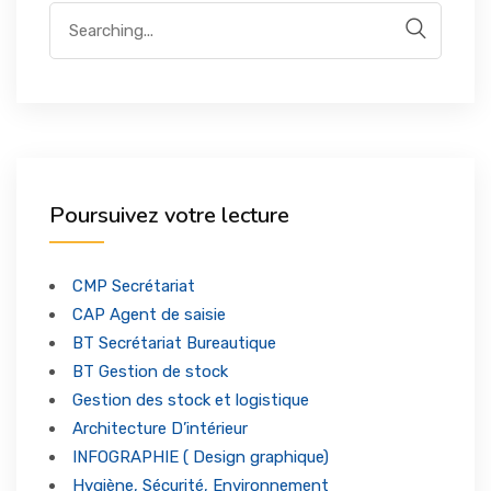
Formations Qualifiantes
ENTREPRISES
Formations Certifiantes
FORUM & NEWS
Formations Langues
Poursuivez votre lecture
CONTACT
Notre Actualité
Formations Entreprises
CMP Secrétariat
CAP Agent de saisie
BT Secrétariat Bureautique
BT Gestion de stock
Gestion des stock et logistique
Architecture D’intérieur
INFOGRAPHIE ( Design graphique)
Hygiène, Sécurité, Environnement