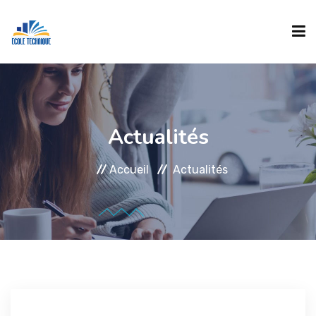
ACCUEIL
Actualités
ECOLE
Accueil
Actualités
FORMATIONS
INSCRIPTION
Formations Diplômantes