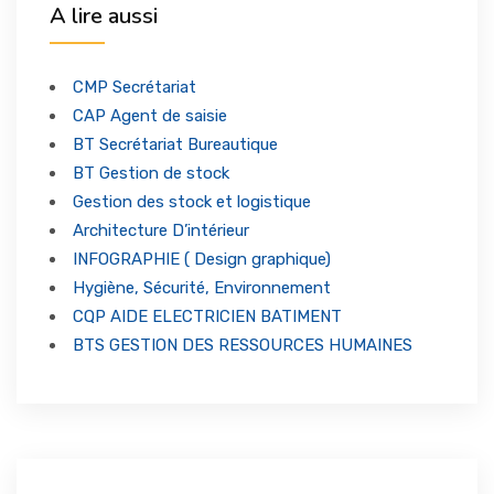
A lire aussi
Formations Qualifiantes
ENTREPRISES
CMP Secrétariat
Formations Certifiantes
CAP Agent de saisie
FORUM & NEWS
BT Secrétariat Bureautique
BT Gestion de stock
Formations Langues
Gestion des stock et logistique
CONTACT
Notre Actualité
Architecture D’intérieur
Formations Entreprises
INFOGRAPHIE ( Design graphique)
Hygiène, Sécurité, Environnement
CQP AIDE ELECTRICIEN BATIMENT
BTS GESTION DES RESSOURCES HUMAINES