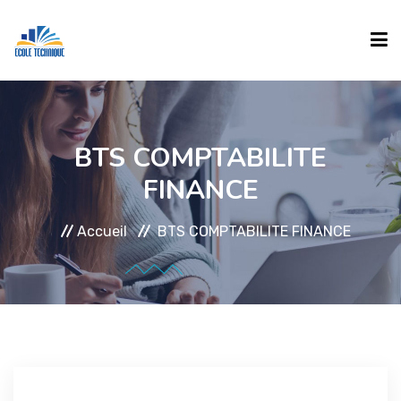
ACCUEIL
BTS COMPTABILITE
FINANCE
ECOLE
Accueil
BTS COMPTABILITE FINANCE
FORMATIONS
INSCRIPTION
Formations Diplômantes