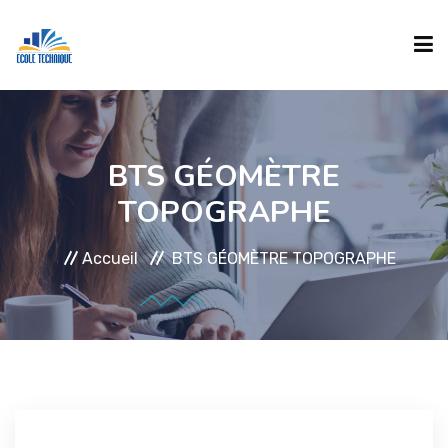
ACCUEIL
BTS GÉOMÈTRE
TOPOGRAPHE
ECOLE
Accueil
BTS GÉOMÈTRE TOPOGRAPHE
FORMATIONS
INSCRIPTION
Formations Diplômantes