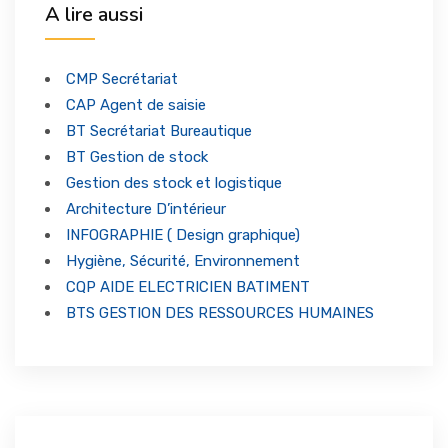
A lire aussi
Formations Qualifiantes
ENTREPRISES
CMP Secrétariat
Formations Certifiantes
CAP Agent de saisie
FORUM & NEWS
BT Secrétariat Bureautique
BT Gestion de stock
Formations Langues
Gestion des stock et logistique
CONTACT
Notre Actualité
Architecture D’intérieur
Formations Entreprises
INFOGRAPHIE ( Design graphique)
Hygiène, Sécurité, Environnement
CQP AIDE ELECTRICIEN BATIMENT
BTS GESTION DES RESSOURCES HUMAINES