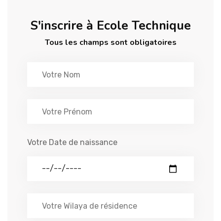
Formations Qualifiantes
ENTREPRISES
S'inscrire à Ecole Technique
Tous les champs sont obligatoires
Formations Certifiantes
FORUM & NEWS
Formations Langues
CONTACT
Notre Actualité
Formations Entreprises
Votre Date de naissance