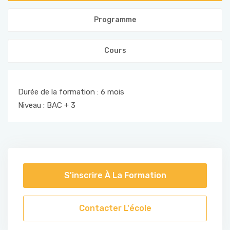
Formations Qualifiantes
ENTREPRISES
Programme
Formations Certifiantes
Cours
FORUM & NEWS
Formations Langues
Durée de la formation : 6 mois
CONTACT
Notre Actualité
Niveau : BAC + 3
Formations Entreprises
S'inscrire À La Formation
Contacter L'école