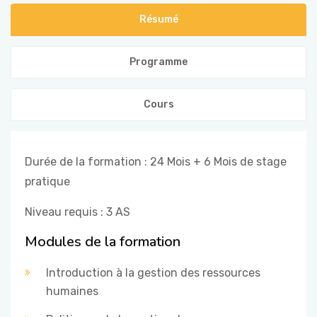
Formations Qualifiantes
Résumé
ENTREPRISES
Formations Certifiantes
Programme
FORUM & NEWS
Cours
Formations Langues
CONTACT
Notre Actualité
Durée de la formation : 24 Mois + 6 Mois de stage
Formations Entreprises
pratique
Niveau requis : 3 AS
Modules de la formation
Introduction à la gestion des ressources
humaines